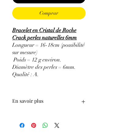
Comprar
Bracelet en Cristal de Roche
Crack perles naturelles 6mm
Longueur = 16-18cm (possibilité
sur mesure)
Poids = 12 g environ.
Diamètre des perles = 6mm.
Qualité : A.
En savoir plus
ATTENTION, l'utilisation des
Minéraux en Lithothérapie n'exclut en
aucun cas la poursuite d'un traitement
médical et la consultation d'un médecin.