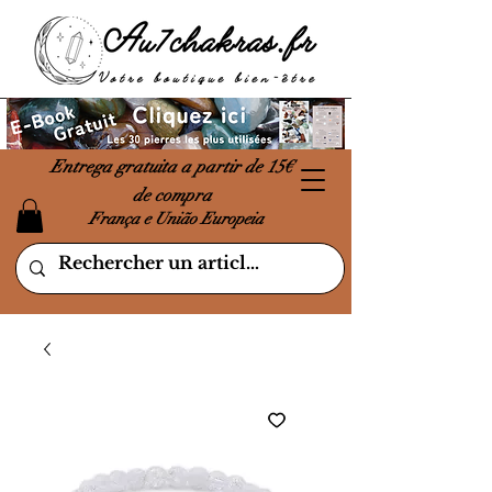
Entrega gratuita a partir de 15€
de compra
França e União Europeia