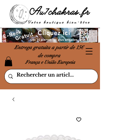
Entrega gratuita a partir de 15€
de compra
França e União Europeia