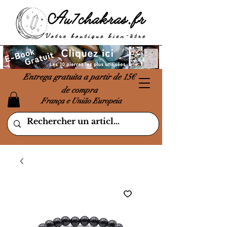
Entrega gratuita a partir de 15€
de compra
França e União Europeia