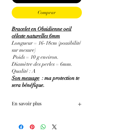
Comprar
Bracelet en Obsidienne oeil
céleste naturelles 6mm
Longueur = 16-18cm (possibilité
sur mesure)
Poids = 10 g environ.
Diamètre des perles = 6mm.
Qualité : A
Son message
: ma protection te
sera bénéfique.
En savoir plus
GÉNÉRALITÉS
:
•
Couleurs
:
noir associé à d'autres
couleurs : violet, vert, bleu, jaune, rose.