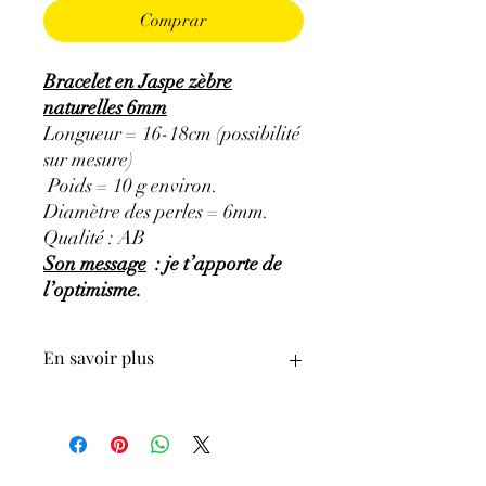
Comprar
Bracelet en Jaspe zèbre
naturelles 6mm
Longueur = 16-18cm (possibilité
sur mesure)
Poids = 10 g environ.
Diamètre des perles = 6mm.
Qualité : AB
Son message
: je t’apporte de
l’optimisme.
En savoir plus
GÉNÉRALITÉS
:
•
Couleurs
:
noir et blanc
•
Provenances
:
Brésil.