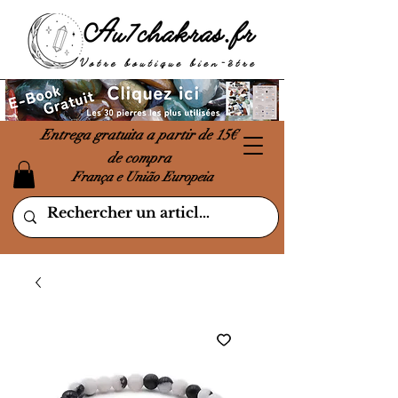
Entrega gratuita a partir de 15€
de compra
França e União Europeia