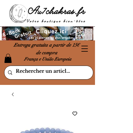
Entrega gratuita a partir de 15€
de compra
França e União Europeia