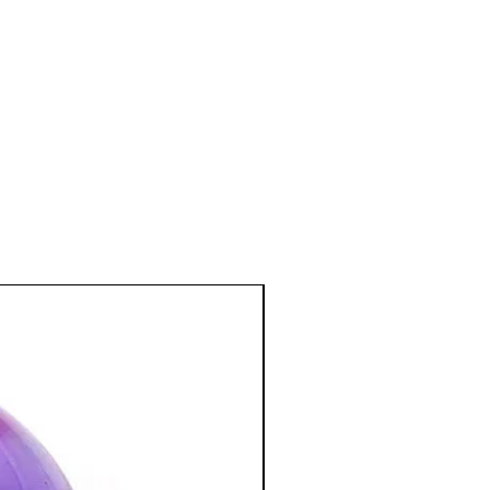
ro-génital.
 et apaise les yeux fatigués.
 et spirituel
:
aire et positive des événements.
t les anxiétés (notamment de la petite
té intérieure, le sang-froid.
 de décision.
jets à terme : encourage la
’irritation, effets calmants sur les
s.
ion. D'une manière générale
 stress géomatique et désamorce les
taires à l’Aventurine Verte
:
uilibre les énergies et ramène au
 dissout les pensées et les émotions
en être intérieur et le calme émotionnel