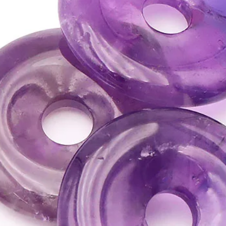
• En association avec 
elle calme les énergies 
• Calme les nausées.
ATTENTION, l'utilisa
n'exclut en aucun cas l
la consultation d'un m