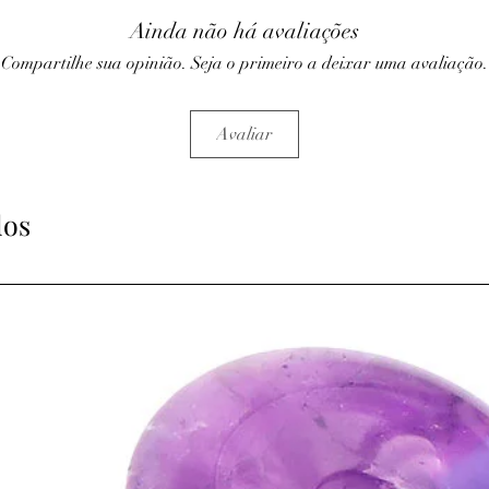
• Détend les muscles.
Ainda não há avaliações
• Préserve le système u
• Atténue les migraines
Compartilhe sua opinião. Seja o primeiro a deixar uma avaliação.
⇒
Sur le plan psychique
• Apporte une vision cl
• Apaise les craintes e
Avaliar
enfance).
• Favorise la tranquilli
• Conforte la capacité
• Aide à mener les pro
dos
persévérance.
• Calme les colères et l
tempéraments irascible
• Stimule la créativité.
• Favorise la compass
l'Aventurine absorbe le
situations négatives.
⇒
Propriétés supplémen
• l'Aventurine Verte éq
contrôle des situations,
négatives.
• Elle représente le bi