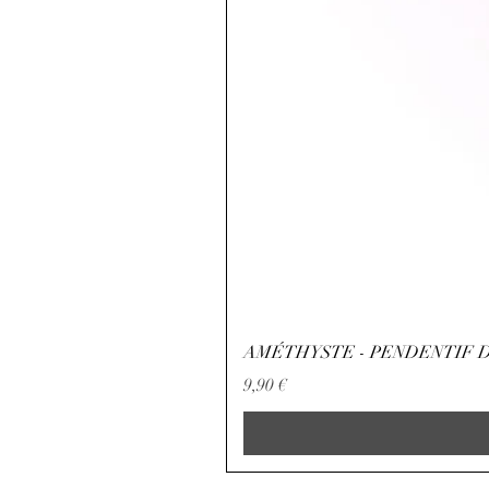
AMÉTHYSTE - PENDENTIF D
Preço
9,90 €