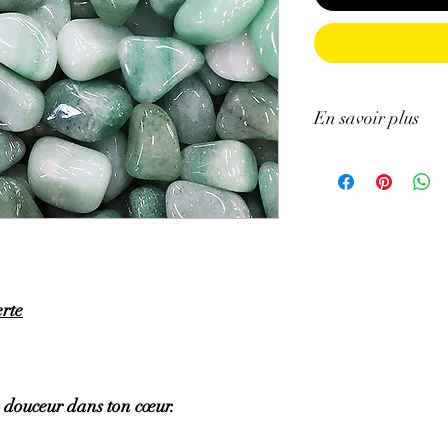
En savoir plus
GÉNÉRALITÉS
:
•
Couleurs
:
vert avec d
•
Provenances
:
Inde.
•
Chakras
: Frontal, 
•
Signes Astrologiques
•
Symbolique
: Équilib
PROPRIÉTÉS
:
erte
⇒
Sur le plan physiqu
• Calme les éruptions 
• Régule le rythme card
affections cardiaques e
artérielle, améliore les
a douceur dans ton cœur.
• Active la régénératio
• Favorise la baisse du