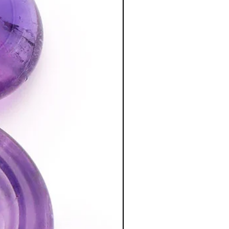
le Quartz rose sur le chakra du cœur
d'agitation et d'excès d'affectivité.
tion des Minéraux en Lithothérapie
a poursuite d'un traitement médical et
édecin. C'est un complément.