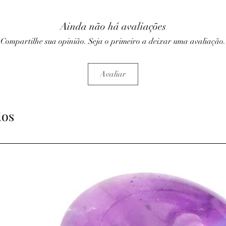
aux hyperactifs et aux 
• Contribue à un somme
Ainda não há avaliações
cauchemar.
Compartilhe sua opinião. Seja o primeiro a deixar uma avaliação.
• Aide à se détacher des
• L’améthyste est utili
(alcool, drogue, tabac
• Posée dans une cham
Avaliar
ambiance calme et dét
⇒
Sur le plan
spirituel
• Elle favorise l’élévat
dos
méditation, l’intuition, 
ATTENTION, l'utilisa
n'exclut en aucun cas l
la consultation d'un m