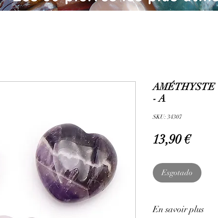
AMÉTHYSTE 
- A
SKU: 34307
Preç
13,90 €
Esgotado
En savoir plus