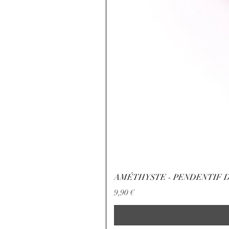
AMÉTHYSTE - PENDENTIF D
Preço
9,90 €