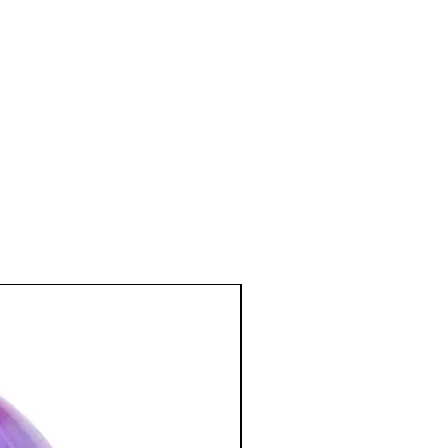
stressés.
il calme et profond, sans
 futilités matérielles.
sée pour combattre les intoxications
…)
bre à coucher ; apporte une
endue.
:
ion spirituelle, la concentration, la
la créativité et la visualisation.
tion des Minéraux en Lithothérapie
a poursuite d'un traitement médical et
édecin. C'est un complément.