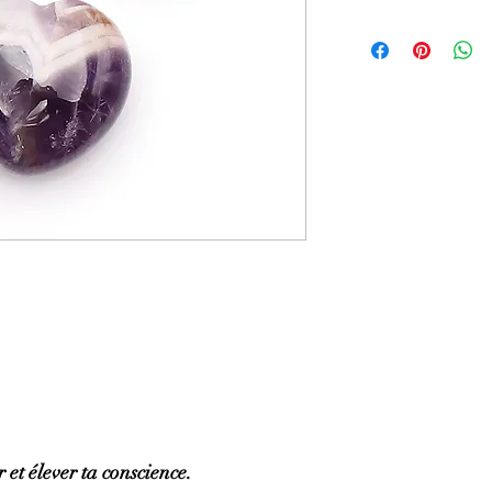
GÉNÉRALITÉS
:
•
Couleurs
:
Mauve pâle 
•
Provenances
:
Brésil.
•
Chakras
:
3ème œil (
chakra).
•
Signes astrologiques
Poissons, Capricorne.
•
Symbolique
:
Sagesse
PROPRIÉTÉS
:
⇒
Sur le plan physiqu
• Efficace pour soulage
brûlures, l’eczéma.
• Aide pour les trouble
circulation sanguine ma
• Tonifie et protège le f
• Stimule la pousse des
hormones.
• Action sur les baisses
⇒
Sur le plan émotionn
• Apaise lors de moment
 et élever ta conscience.
• Pierre de la plénitud