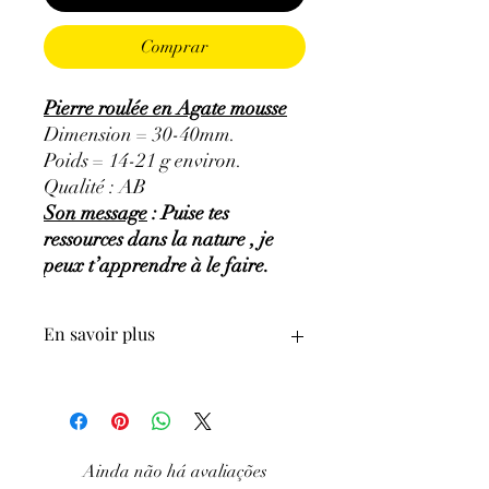
Comprar
Pierre roulée en Agate mousse
Dimension = 30-40mm.
Poids = 14-21 g environ.
Qualité : AB
Son message
: Puise tes
ressources dans la nature , je
peux t’apprendre à le faire.
En savoir plus
GÉNÉRALITÉS
:
•
Couleurs
:
blanc, gris bleuté, gris-vert,
jaune-brun, brun, brun-rouge,
renfermant des inclusions de couleur
Ainda não há avaliações
verte et rouille dues à la chlorite verte.