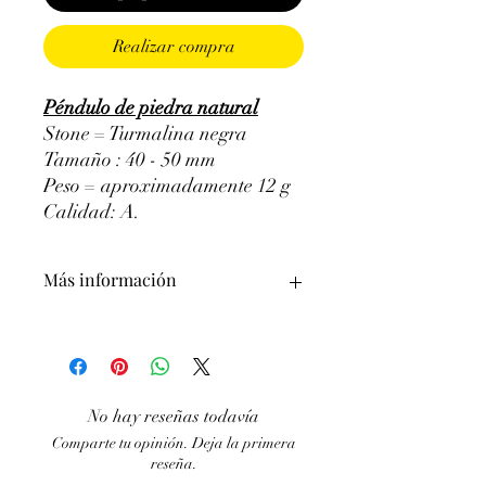
Realizar compra
Péndulo de piedra natural
Stone = Turmalina negra
Tamaño : 40 - 50 mm
Peso = aproximadamente 12 g
Calidad: A.
Más información
ATENCIÓN, el uso de Minerales en
Litoterapia no excluye de ninguna
manera la búsqueda de un tratamiento
No hay reseñas todavía
médico y la consulta de un médico. es un
Comparte tu opinión. Deja la primera
complemento
reseña.