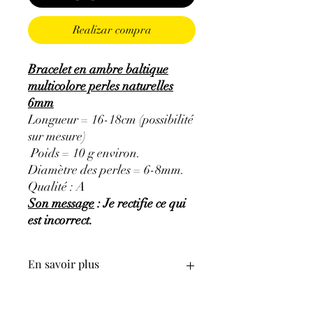
Realizar compra
Bracelet en ambre baltique
multicolore perles naturelles
6mm
Longueur = 16-18cm (possibilité
sur mesure)
Poids = 10 g environ.
Diamètre des perles = 6-8mm.
Qualité : A
Son message
: Je rectifie ce qui
est incorrect.
En savoir plus
GÉNÉRALITÉS
:
•
Couleurs
:
Jaune pâle à brun, rouge,