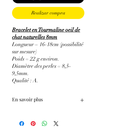
Realizar compra
Bracelet en Tourmaline oeil de
chat naturelles 8mm
Longueur = 16-18cm (possibilité
sur mesure)
Poids = 22 g environ.
Diamètre des perles = 8,5-
9,5mm.
Qualité : A.
En savoir plus
ATTENTION, l'utilisation des
Minéraux en Lithothérapie n'exclut en
aucun cas la poursuite d'un traitement