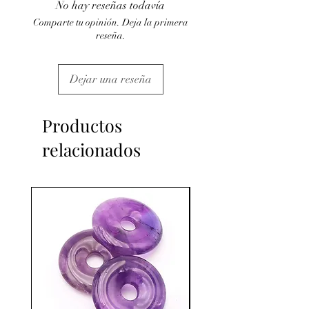
No hay reseñas todavía
médical et la consultation d'un médecin.
Comparte tu opinión. Deja la primera
C'est un complément
reseña.
Dejar una reseña
Productos
relacionados