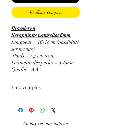
Realizar compra
Bracelet en
Seraphinite naturelles 6mm
Longueur = 16-18cm (possibilité
sur mesure)
Poids = 7 g environ.
Diamètre des perles = 5-6mm.
Qualité : AA.
En savoir plus
ATTENTION, l'utilisation des
Minéraux en Lithothérapie n'exclut en
aucun cas la poursuite d'un traitement
médical et la consultation d'un médecin.
No hay reseñas todavía
C'est un complément