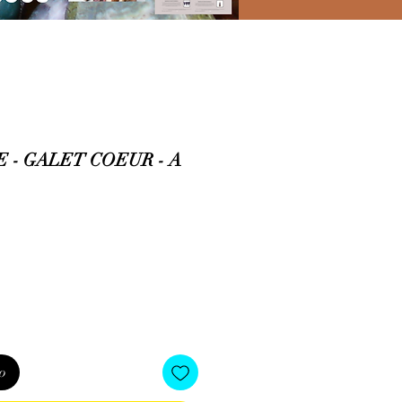
 - GALET COEUR - A
io
o