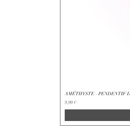
AMÉTHYSTE - PENDENTIF D
Precio
9,90 €