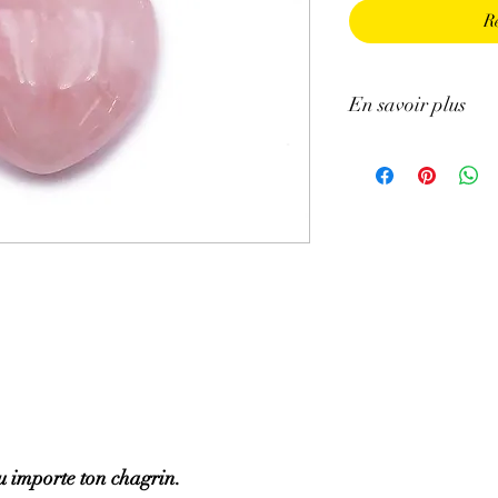
R
En savoir plus
GÉNÉRALITÉS
:
•
Couleurs
:
rose, pourp
•
Provenances
:
Brésil.
•
Chakras
:
Cœur.
•
Signes Astrologiques
•
Étymologie
:
il est a
•
Symbolique
:
Amour, 
PROPRIÉTÉS
:
⇒
Sur le plan physiqu
• Aide à fortifier le cœ
• Favoriserait la cicat
que morales
• Serait bénéfique pour 
l'anxiété (hypertension,
u importe ton chagrin.
• Permettrait d'accroitr