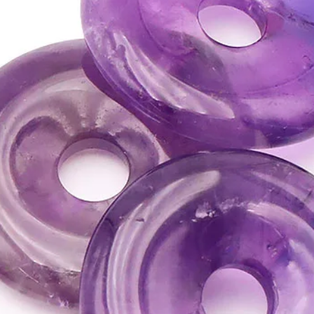
chakra du cœur.
• C'est une pierre idé
ATTENTION, l'utilisa
n'exclut en aucun cas l
la consultation d'un m