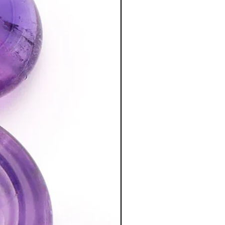
ale pour la chambre à coucher.
tion des Minéraux en Lithothérapie
a poursuite d'un traitement médical et
édecin. C'est un complément