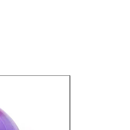
ériode de ménopause et d'andropause.
e et émotionnel
:
, tendresse, paix intérieure,
se est le symbole de l'Amour,
ures affectives et les peines les plus
mour..).
ence affective, dans ce cas le Quartz
tif à l'amour.
nd à nous aimer, apporte la
rmet de se rendre compte de sa propre
éales pour passer le cap de la crise de
:
purification du cœur et une ouverture
lité.
négatives et les transforme en bonnes
ose travaille tout en douceur.
 pour une guérison intérieure et pour
cristal le plus important pour le