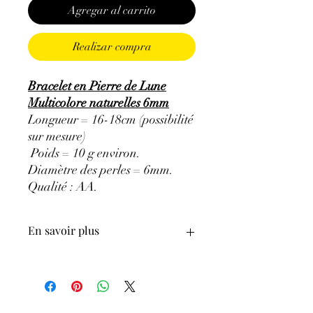
Agregar al carrito
Realizar compra
Bracelet en Pierre de Lune
Multicolore naturelles 6mm
Longueur = 16-18cm (possibilité
sur mesure)
Poids = 10 g environ.
Diamètre des perles = 6mm.
Qualité : AA
.
En savoir plus
ATTENTION, l'utilisation des
Minéraux en Lithothérapie n'exclut en
aucun cas la poursuite d'un traitement
médical et la consultation d'un médecin.