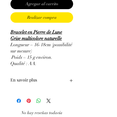
Agregar al carrito
Realizar compra
Bracelet en Pierre de Lune
Grise multicolore naturelle
Longueur = 16-18cm (possibilité
sur mesure)
Poids = 15 g environ.
Qualité : AA
.
En savoir plus
ATTENTION, l'utilisation des
Minéraux en Lithothérapie n'exclut en
aucun cas la poursuite d'un traitement
médical et la consultation d'un médecin.
No hay reseñas todavía
C'est un complément.