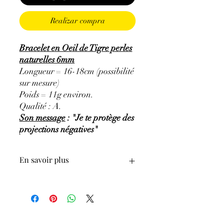
Realizar compra
Bracelet en Oeil de Tigre perles
naturelles 6mm
Longueur = 16-18cm (possibilité
sur mesure)
Poids = 11g environ.
Qualité : A.
Son message
: "Je te protège des
projections négatives"
En savoir plus
GÉNÉRALITÉS
:
•
Couleurs
:
reflet jaune doré et brun.
•
Provenances
:
Afrique du Sud.
•
Signes Astrologiques
:
Gémeaux,