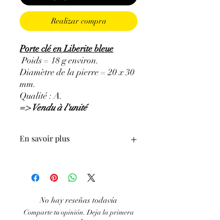
Realizar compra
Porte clé en Liberite bleue
Poids = 18 g environ.
Diamètre de la pierre = 20 x 30
mm.
Qualité : A.
=> Vendu à l'unité
En savoir plus
ATTENTION, l'utilisation des
Minéraux en Lithothérapie n'exclut en
aucun cas la poursuite d'un traitement
médical et la consultation d'un médecin.
No hay reseñas todavía
C'est un complément.
Comparte tu opinión. Deja la primera