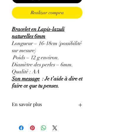
Realizar compra
Bracelet en Lapis-lazuli
naturelles 6mm
Longueur = 16-18cm (possibilité
sur mesure)
Poids = 12 g environ.
Diamètre des perles = 6mm.
Qualité : AA
Son message
: Je t’aide à dire et
faire ce que tu penses.
En savoir plus
GÉNÉRALITÉS
:
•
Couleurs
:
plusieurs nuances de bleu,
bleu indigo à bleu violet.