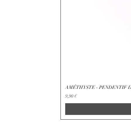
AMÉTHYSTE - PENDENTIF D
Precio
9,90 €