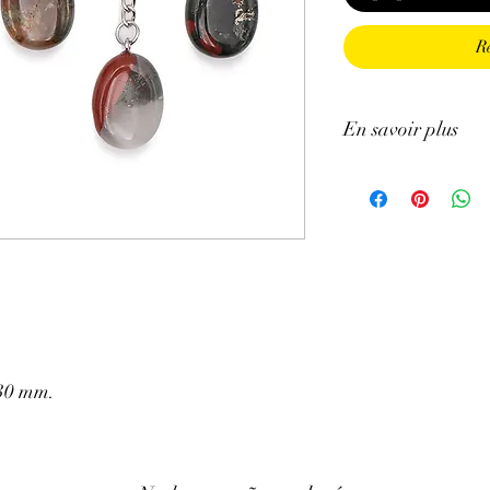
R
En savoir plus
ATTENTION, l'utilisa
n'exclut en aucun cas l
la consultation d'un m
 30 mm.