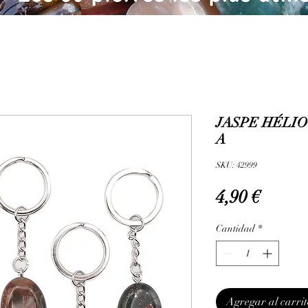
JASPE HÉLIO
A
SKU: 42999
Precio
4,90 €
Cantidad
*
Agregar al carrit