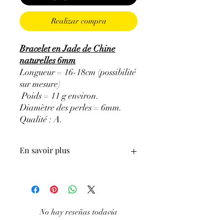
Realizar compra
Bracelet en Jade de Chine
naturelles 6mm
Longueur = 16-18cm (possibilité
sur mesure)
Poids = 11 g environ.
Diamètre des perles = 6mm.
Qualité : A
.
En savoir plus
ATTENTION, l'utilisation des
Minéraux en Lithothérapie n'exclut en
aucun cas la poursuite d'un traitement
médical et la consultation d'un médecin.
No hay reseñas todavía
C'est un complément.