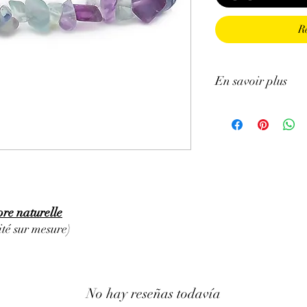
R
En savoir plus
ATTENTION, l'utilisa
n'exclut en aucun cas l
la consultation d'un m
ore naturelle
té sur mesure)
No hay reseñas todavía