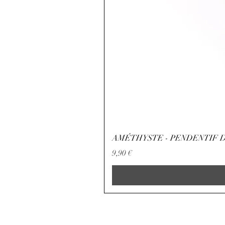
AMÉTHYSTE - PENDENTIF D
Precio
9,90 €