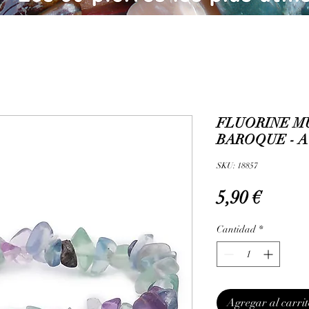
FLUORINE M
BAROQUE - A
SKU: 18857
Precio
5,90 €
Cantidad
*
Agregar al carrit