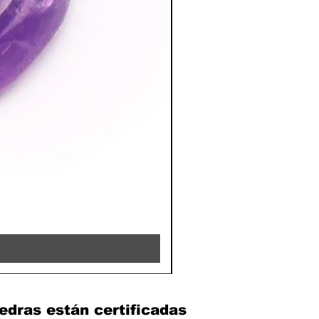
RHODOCHROSITE - 8MM 
Precio
39,90 €
edras están certificadas