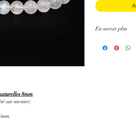
R
En savoir plus
ATTENTION, l'utilisa
n'exclut en aucun cas l
la consultation d'un m
 naturelles 8mm
té sur mesure)
,5mm.