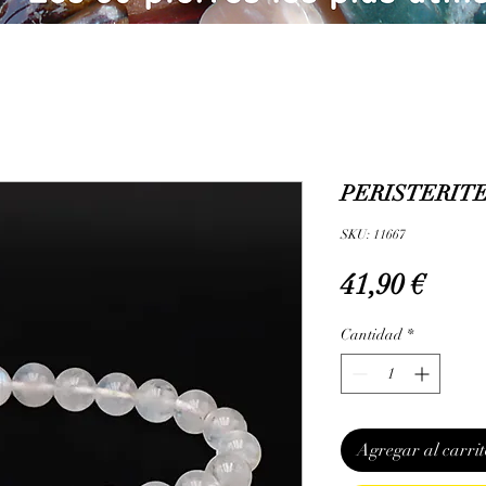
PERISTERITE 
SKU: 11667
Prec
41,90 €
Cantidad
*
Agregar al carrit