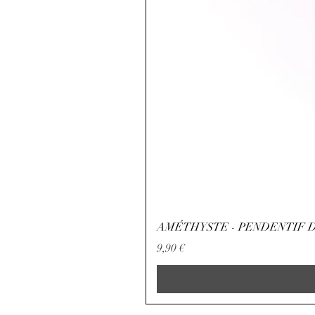
AMÉTHYSTE - PENDENTIF D
Precio
9,90 €