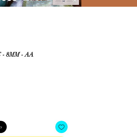
- 8MM - AA
io
o