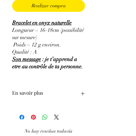
Realizar compra
Bracelet en onyx naturelle
Longueur = 16-18cm (possibilité
sur mesure)
Poids = 12 g environ.
Qualité : A
Son message
: je t’apprend a
etre au contrôle de ta personne.
En savoir plus
GÉNÉRALITÉS
:
Couleurs
:
noir
Provenances
:
Brésil
No hay reseñas todavía