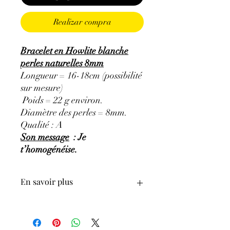
Realizar compra
Bracelet en Howlite blanche
perles naturelles 8mm
Longueur = 16-18cm (possibilité
sur mesure)
Poids = 22 g environ.
Diamètre des perles = 8mm.
Qualité : A
Son message
: Je
t’homogénéise.
En savoir plus
.Howlite
GÉNÉRALITÉS
:
∗
Couleurs
:
Blanche, veinée de noir, gris