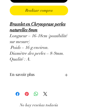
Realizar compra
Bracelet en Chrysoprase perles
naturelles 8mm
Longueur = 16-18cm (possibilité
sur mesure)
Poids = 16 g environ.
Diamètre des perles = 8-9mm.
Qualité : A
.
En savoir plus
ATTENTION, l'utilisation des
Minéraux en Lithothérapie n'exclut en
aucun cas la poursuite d'un traitement
médical et la consultation d'un médecin.
No hay reseñas todavía
C'est un complément.