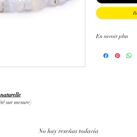
R
En savoir plus
ATTENTION, l'utilisa
n'exclut en aucun cas l
la consultation d'un m
naturelle
té sur mesure)
No hay reseñas todavía