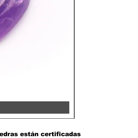
RHODOCHROSITE - 8MM 
Precio
39,90 €
edras están certificadas