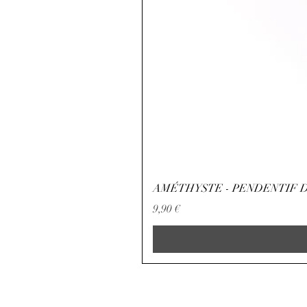
AMÉTHYSTE - PENDENTIF D
Precio
9,90 €