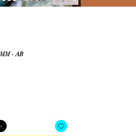
MM - AB
io
o