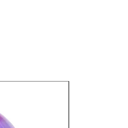
 hémorragies.
 du sang et donne un coup de fouet au
e et émotionnel
:
 notre courage, notre activité, et la
nous permet de déceler ce qui ne va
us incite à redémarrer.
anéité, notre initiative, la puissance
ge nécessaire pour vivre
lité émotionnelle.
nes timides. Pierre de l’enracinement.
tion des Minéraux en Lithothérapie
a poursuite d'un traitement médical et
édecin. C'est un complément.