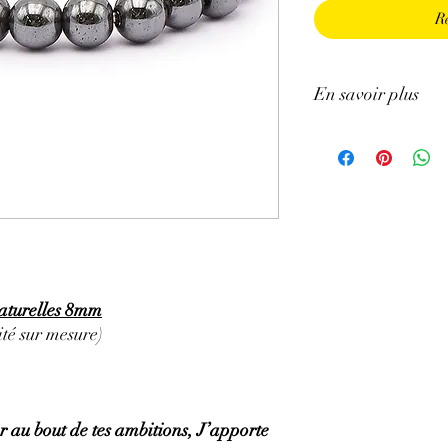
R
En savoir plus
GÉNÉRALITÉS
:
•
Couleurs
:
gris-noir, g
•
Provenances
:
Chine.
•
Chakras
:
Racine
•
Signes Astrologiques
•
Étymologie
:
vient du
est appelée aussi 'Pier
•
Symbolique
:
la crois
PROPRIÉTÉS
:
naturelles 8mm
⇒
Sur le plan physiqu
té sur mesure)
• Pierre qui détend, pu
• Stimule la reconstitut
cœur et la circulation 
• Efficace pour les var
er au bout de tes ambitions, J’apporte
tendances à l’embolie.