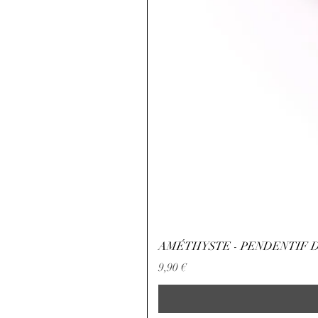
AMÉTHYSTE - PENDENTIF D
Precio
9,90 €