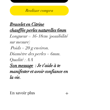
Realizar compra
Bracelet en Citrine
chauffée perles naturelles 6mm
Longueur = 16-18cm (possibilité
sur mesure)
Poids = 20 g environ.
Diamètre des perles = 6mm.
Qualité : AA
Son message
: Je t’aide à te
manifester et avoir confiance en
la vie.
En savoir plus
GÉNÉRALITÉS
:
•
Couleurs
:
jaune à brun jaunâtre où