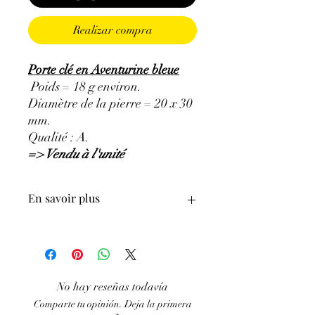
Realizar compra
Porte clé en Aventurine bleue
Poids = 18 g environ.
Diamètre de la pierre = 20 x 30
mm.
Qualité : A.
=> Vendu à l'unité
En savoir plus
ATTENTION, l'utilisation des
Minéraux en Lithothérapie n'exclut en
aucun cas la poursuite d'un traitement
médical et la consultation d'un médecin.
No hay reseñas todavía
C'est un complément.
Comparte tu opinión. Deja la primera