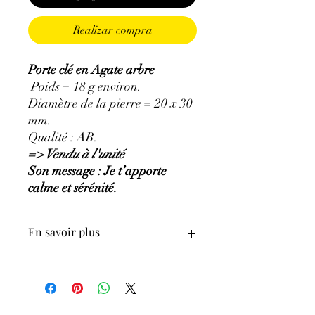
Realizar compra
Porte clé en Agate arbre
Poids = 18 g environ.
Diamètre de la pierre = 20 x 30
mm.
Qualité : AB.
=> Vendu à l'unité
Son message
: Je t’apporte
calme et sérénité.
En savoir plus
GÉNÉRALITÉS
:
•
Couleurs
: Blanc avec inclusions vertes.
•
Provenances
: Inde
•
Chakras
: cœur