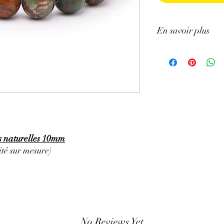
En savoir plus
ATTENTION, l'utilisa
n'exclut en aucun cas l
la consultation d'un m
es naturelles 10mm
té sur mesure)
No Reviews Yet