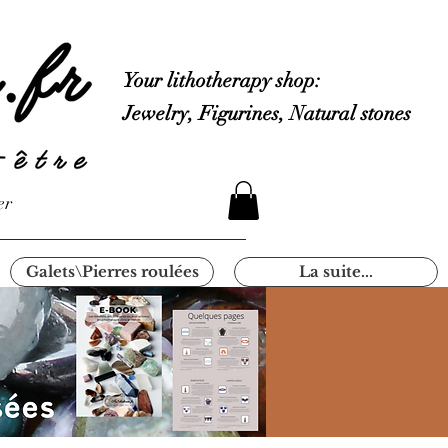
Your lithotherapy shop:
Jewelry, Figurines, Natural stones
er
Galets\Pierres roulées
La suite...