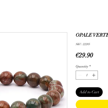
OPALE VERTE 
SKU: 22205
Price
€29.90
Quantity
*
Add to Cart