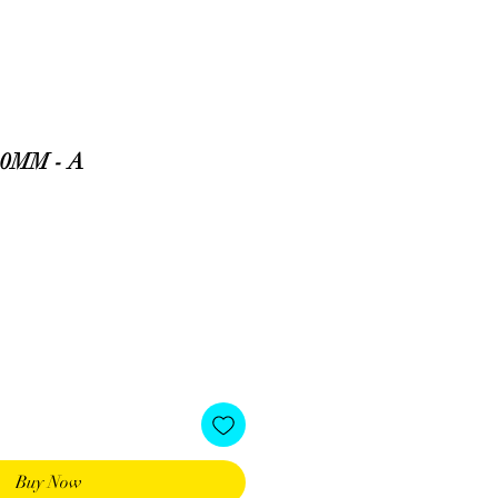
0MM - A
Buy Now