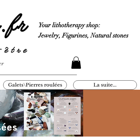
Your lithotherapy shop:
Jewelry, Figurines, Natural stones
er
Galets\Pierres roulées
La suite...