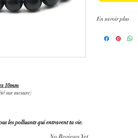
En savoir plus
GÉNÉRALITÉS
:
•
Couleurs
:
noir et gri
•
Provenance
:
se trou
du nord-ouest de la Ca
détient le l'unique gis
•
Chakras
:
Racine
•
Signes Astrologiques
•
Étymologie
:
l'origi
provient du village dont
les 10mm
•
Symbolique
:
Pierre d
té sur mesure)
PROPRIÉTÉS
:
La Shungite contient d
quantité, c'est cette as
nombreuses propriétés. 
tous les polluants qui entravent ta vie.
depuis très longtemps en
bouclier contre les ond
No Reviews Yet
⇒
Sur le plan physiqu