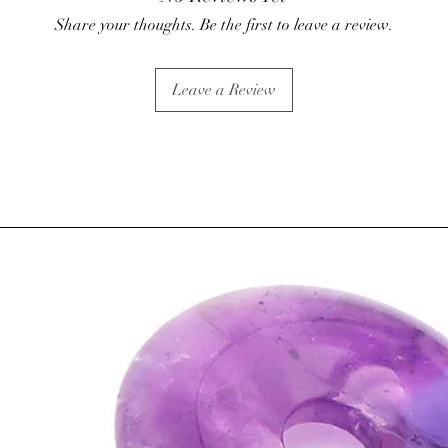
• La Shungite favorise
Share your thoughts. Be the first to leave a review.
• Cette pierre permet u
circulation des fluides 
• Aiderait à protéger 
Leave a Review
• Ce cristal est aussi e
rayonnements nocifs su
portables, micro-ondes
ondes électromagnétiqu
en commun...), il suffi
bracelet ou dans la po
⇒
Sur le plan psychiqu
• Pierre d'ancrage qui
la Terre.
• Permet d’aligner nos
fonctionnement de nos
• Protège de toutes les 
ATTENTION, l'utilisa
n'exclut en aucun cas l
la consultation d'un m