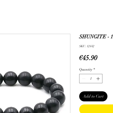
SHUNGITE - 1
SKU: 12442
Price
€45.90
Quantity
*
Add to Cart