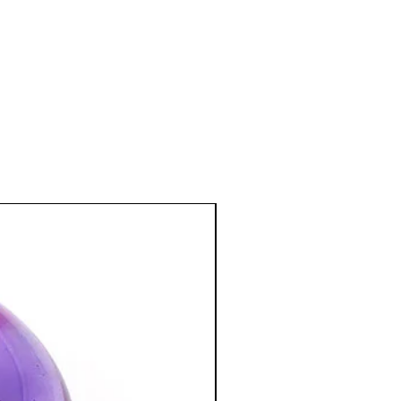
 la convalescence.
n regain d'énergie rapide, active la
dans le corps .
le système immunitaire.
fficace pour neutraliser certains
r l’organisme (Wifi, téléphones
, compteur...). Pour se protéger des
es au quotidien (bureau, transports
t de porter la Shungite en pendentif, en
che.
e et émotionnel
:
 permet de recentrer nos énergies avec
 corps énergétiques et d’harmoniser le
 chakras.
influences négatives.
tion des Minéraux en Lithothérapie
a poursuite d'un traitement médical et
édecin. C'est un complément