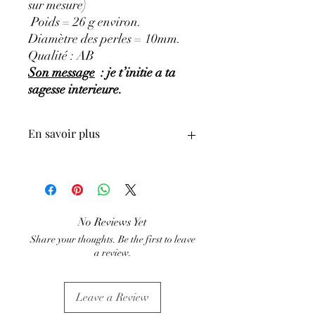
sur mesure)
Poids = 26 g environ.
Diamètre des perles = 10mm.
Qualité : AB
Son message
: je t’initie a ta
sagesse interieure.
En savoir plus
GÉNÉRALITÉS
:
•
Couleurs
:
bleu à bleu foncé, bleu-gris,
bleu-violacé.
•
Provenances
:
Brésil.
No Reviews Yet
•
Signes Astrologiques
:
Vierge, Balance,
Share your thoughts. Be the first to leave
Sagittaire, Poissons.
a review.
•
Chakras
:
3e œil
•
Étymologie
:
le nom Sodalite signifie
‘Pierre de sodium’.
Leave a Review
•
Symbole
:
L’énergie lumineuse.
PROPRIÉTÉS
: