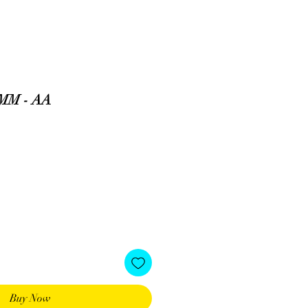
MM - AA
e
Buy Now