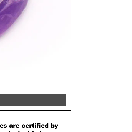
RHODOCHROSITE - 8MM 
Price
€39.90
es are certified by