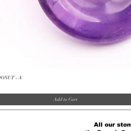
Quick View
ONUT - A
Add to Cart
All our ston