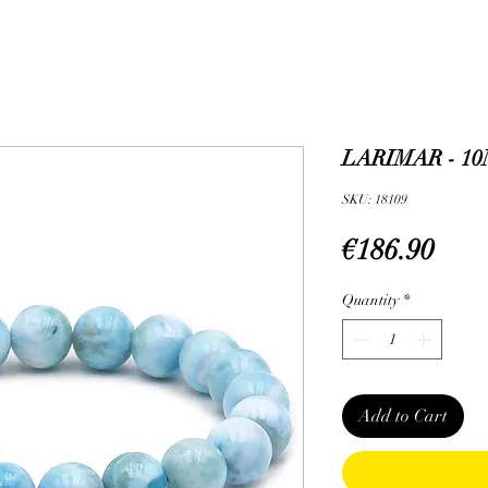
LARIMAR - 10
SKU: 18109
Pric
€186.90
Quantity
*
Add to Cart