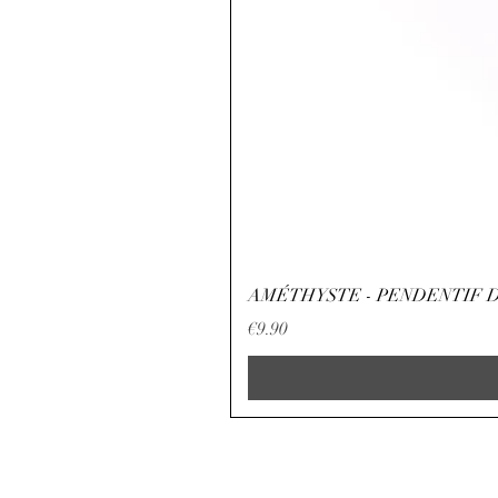
AMÉTHYSTE - PENDENTIF D
Price
€9.90