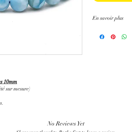
En savoir plus
ATTENTION, l'utilisa
n'exclut en aucun cas l
la consultation d'un m
les 10mm
té sur mesure)
m.
No Reviews Yet