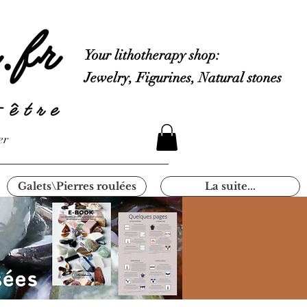
Your lithotherapy shop:
Jewelry, Figurines, Natural stones
er
Galets\Pierres roulées
La suite...