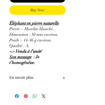
Buy Now
Éléphant en pierre naturelle
Pierre = Howlite blanche.
Dimension : 50 mm environ.
Poids = 44-46 g environ.
Qualité : A.
=> Vendu à l'unité
Son message
: Je
t’homogénéise.
En savoir plus
.Howlite
GÉNÉRALITÉS
:
∗
Couleurs
:
Blanche, veinée de noir, gris
.