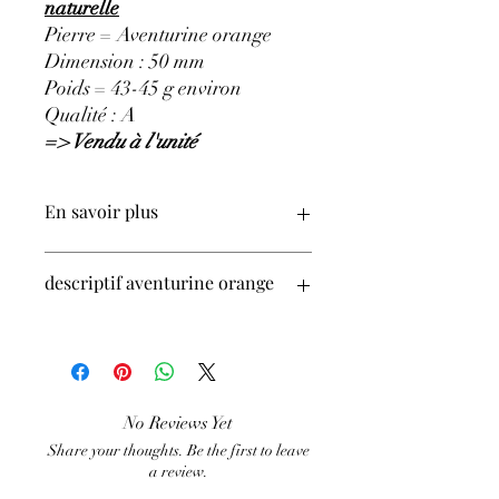
naturelle
Pierre = Aventurine orange
Dimension : 50 mm
Poids = 43-45 g environ
Qualité : A
=> Vendu à l'unité
En savoir plus
GÉNÉRALITÉS
:
descriptif aventurine orange
•
Couleurs
:
Orange.
•
Provenances
:
Brésil.
•
Chakras
: Frontal, Cœur.
•
Signes Astrologiques
: Sagittaire,
Taureau, Cancer
•
Symbolique
: Équilibre personnel.
No Reviews Yet
PROPRIÉTÉS
:
⇒
Share your thoughts. Be the first to leave
Sur le plan physique
:
a review.
• Calme les éruptions cutanées.
• Régule le rythme cardiaque (action