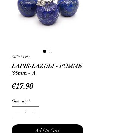
SKU: 34499
LAPIS-LAZULI - POMME
35mm - A
Price
€17.90
Quantity
*
Add to Cart