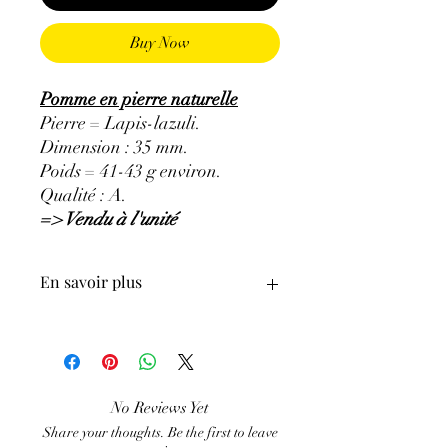
Buy Now
Pomme en pierre naturelle
Pierre = Lapis-lazuli.
Dimension : 35 mm.
Poids = 41-43 g environ.
Qualité : A.
=> Vendu à l'unité
En savoir plus
GÉNÉRALITÉS
:
•
Couleurs
:
plusieurs nuances de bleu,
bleu indigo à bleu violet.
•
Provenances
:
Afghanistan.
No Reviews Yet
•
Chakras
:
3ème œil, gorge.
Share your thoughts. Be the first to leave
•
Signes Astrologiques
:
Sagittaire,