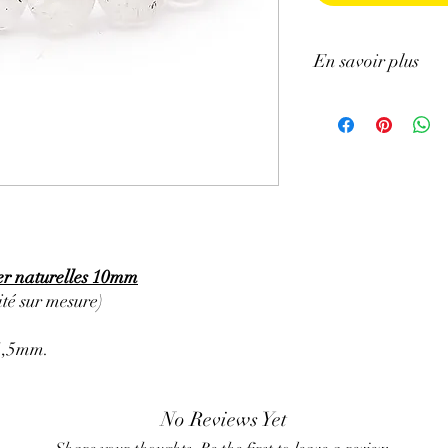
En savoir plus
ATTENTION, l'utilisa
n'exclut en aucun cas l
la consultation d'un m
r naturelles 10mm
té sur mesure)
11,5mm.
No Reviews Yet