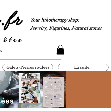
Your lithotherapy shop:
Jewelry, Figurines, Natural stones
er
Galets\Pierres roulées
La suite...