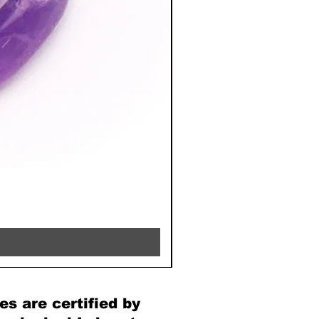
RHODOCHROSITE - 8MM 
Price
€39.90
es are certified by