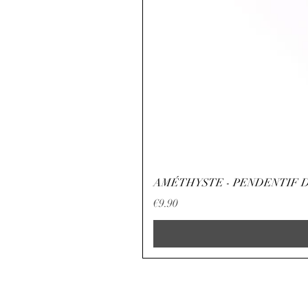
AMÉTHYSTE - PENDENTIF D
Price
€9.90