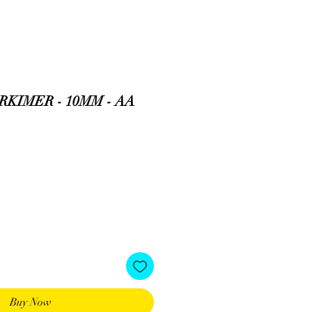
KIMER - 10MM - AA
e
Buy Now