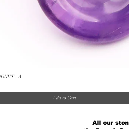
Quick View
ONUT - A
Add to Cart
All our ston