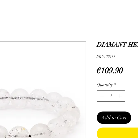
DIAMANT HER
SKU: 30477
Pric
€109.90
Quantity
*
Add to Cart