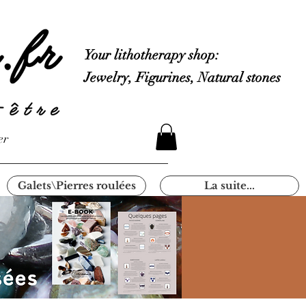
Your lithotherapy shop:
Jewelry, Figurines, Natural stones
er
Galets\Pierres roulées
La suite...