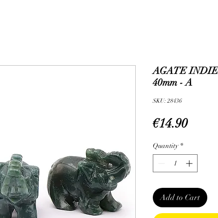
AGATE INDI
40mm - A
SKU: 28436
Price
€14.90
Quantity
*
Add to Cart