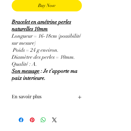
Buy Now
Bracelet en amétrine perles
naturelles 10mm
Longueur = 16-18cm (possibilité
sur mesure)
Poids = 24 g environ.
Diamètre des perles = 10mm.
Qualité : A.
Son message
: Je t’apporte ma
paix interieure.
En savoir plus
ATTENTION, l'utilisation des
Minéraux en Lithothérapie n'exclut en
aucun cas la poursuite d'un traitement
médical et la consultation d'un médecin.