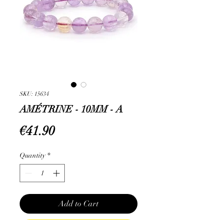
SKU: 15634
AMÉTRINE - 10MM - A
Price
€41.90
Quantity
*
Add to Cart