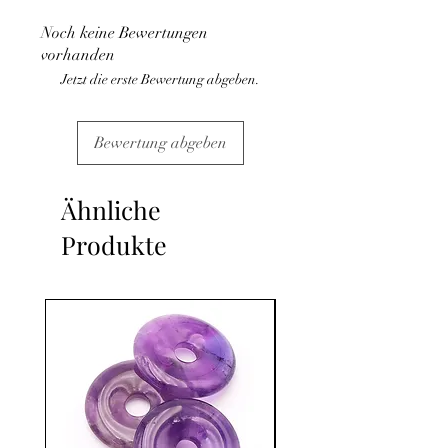
médical et la consultation d'un médecin.
Noch keine Bewertungen
C'est un complément
vorhanden
Jetzt die erste Bewertung abgeben.
Bewertung abgeben
Ähnliche
Produkte