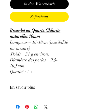
In den Warenkorb
Sofortkauf
Bracelet en Quartz Chlorite
naturelles 10mm
Longueur = 16-18cm (possibilité
sur mesure)
Poids = 31 g environ.
Diamètre des perles = 9,5-
10,5mm.
Qualité : A+.
En savoir plus
ATTENTION, l'utilisation des
Minéraux en Lithothérapie n'exclut en
aucun cas la poursuite d'un traitement