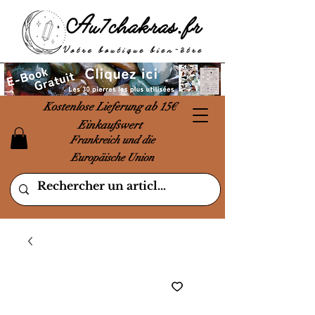
Kostenlose Lieferung ab 15€
Einkaufswert
Frankreich und die
Europäische Union