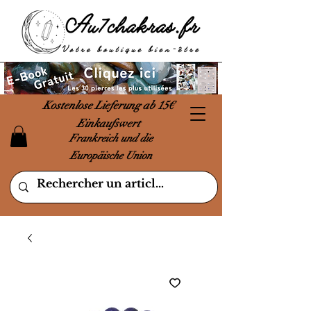
Kostenlose Lieferung ab 15€
Einkaufswert
Frankreich und die
Europäische Union