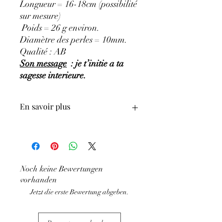
Longueur = 16-18cm (possibilité
sur mesure)
Poids = 26 g environ.
Diamètre des perles = 10mm.
Qualité : AB
Son message
: je t’initie a ta
sagesse interieure.
En savoir plus
GÉNÉRALITÉS
:
•
Couleurs
:
bleu à bleu foncé, bleu-gris,
bleu-violacé.
•
Provenances
:
Brésil.
Noch keine Bewertungen
•
Signes Astrologiques
:
Vierge, Balance,
vorhanden
Sagittaire, Poissons.
•
Chakras
Jetzt die erste Bewertung abgeben.
:
3e œil
•
Étymologie
:
le nom Sodalite signifie
‘Pierre de sodium’.