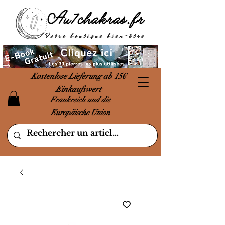
Kostenlose Lieferung ab 15€
Einkaufswert
Frankreich und die
Europäische Union