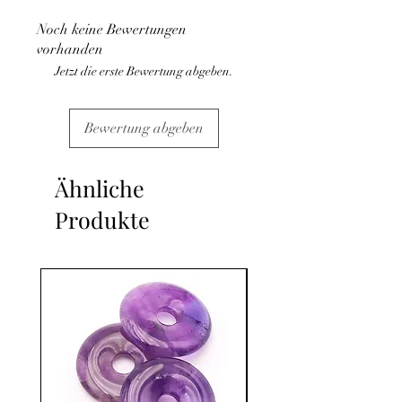
médical et la consultation d'un médecin.
Noch keine Bewertungen
C'est un complément.
vorhanden
Jetzt die erste Bewertung abgeben.
Bewertung abgeben
Ähnliche
Produkte