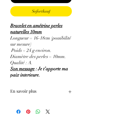
Sofortkauf
Bracelet en amétrine perles
naturelles 10mm
Longueur = 16-18cm (possibilité
sur mesure)
Poids = 24 g environ.
Diamètre des perles = 10mm.
Qualité : A.
Son message
: Je t’apporte ma
paix interieure.
En savoir plus
ATTENTION, l'utilisation des
Minéraux en Lithothérapie n'exclut en
aucun cas la poursuite d'un traitement