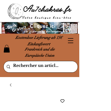
Kostenlose Lieferung ab 15€
Einkaufswert
Frankreich und die
Europäische Union