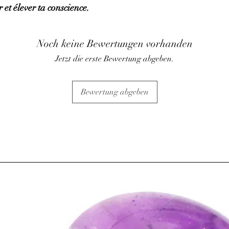
 et élever ta conscience.
• Tonifie et protège le f
• Stimule la pousse des
hormones.
• Action sur les baisses
Noch keine Bewertungen vorhanden
⇒
Sur le plan émotionn
Jetzt die erste Bewertung abgeben.
• Apaise lors de moment
• Pierre de la plénitud
aux hyperactifs et aux 
Bewertung abgeben
• Contribue à un somme
cauchemar.
• Aide à se détacher des
• L’améthyste est utili
(alcool, drogue, tabac
• Posée dans une cham
ambiance calme et dét
⇒
Sur le plan
spirituel
• Elle favorise l’élévat
méditation, l’intuition, 
ATTENTION, l'utilisa
n'exclut en aucun cas l
la consultation d'un m