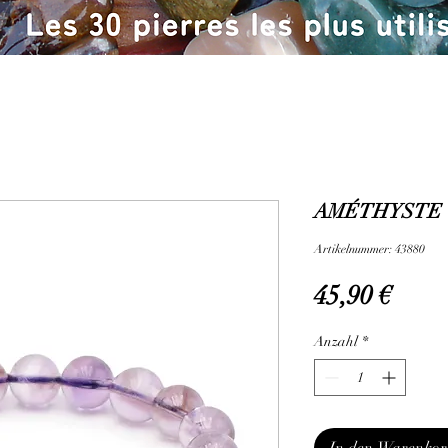
AMÉTHYSTE C
Artikelnummer: 43880
Preis
45,90 €
Anzahl
*