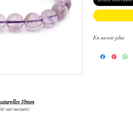
In den Warenkor
En savoir plus
GÉNÉRALITÉS
:
•
Couleurs
:
Mauve pâle 
•
Provenances
:
Brésil.
•
Chakras
:
3ème œil (
chakra).
•
Signes astrologiques
Poissons, Capricorne.
•
Symbolique
:
Sagesse
PROPRIÉTÉS
:
 naturelles 10mm
⇒
Sur le plan physiqu
té sur mesure)
• Efficace pour soulage
brûlures, l’eczéma.
• Aide pour les trouble
circulation sanguine ma