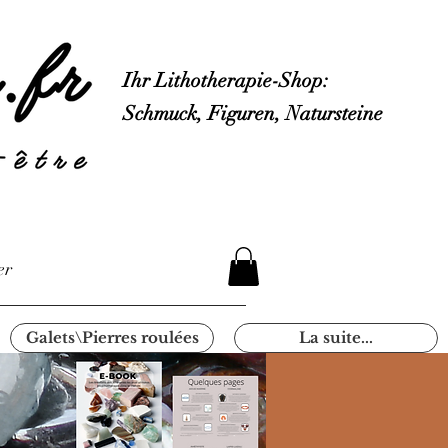
Ihr Lithotherapie-Shop:
Schmuck, Figuren, Natursteine
er
Galets\Pierres roulées
La suite...