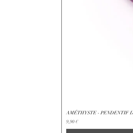
AMÉTHYSTE - PENDENTIF D
Preis
9,90 €