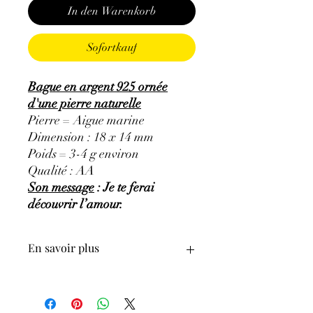
In den Warenkorb
Sofortkauf
Bague en argent 925 ornée
d'une pierre naturelle
Pierre = Aigue marine
Dimension : 18 x 14 mm
Poids = 3-4 g environ
Qualité : AA
Son message
: Je te ferai
découvrir l’amour.
En savoir plus
GÉNÉRALITÉS
:
•
Couleurs
:
bleu clair très pâle à bleu
clair soutenu, voir vert d’eau.