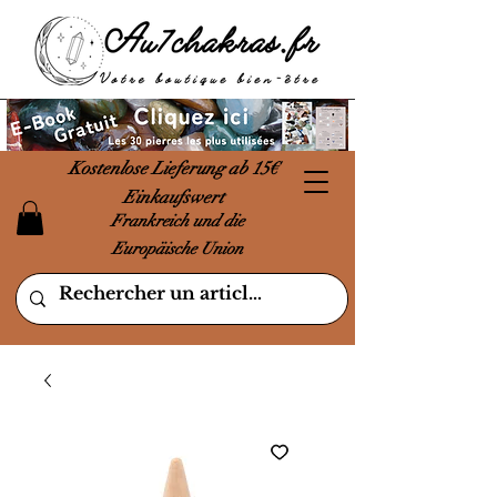
Kostenlose Lieferung ab 15€
Einkaufswert
Frankreich und die
Europäische Union