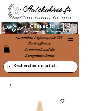
Kostenlose Lieferung ab 15€
Einkaufswert
Frankreich und die
Europäische Union