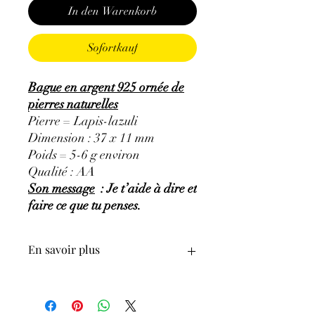
In den Warenkorb
Sofortkauf
Bague en argent 925 ornée de
pierres naturelles
Pierre = Lapis-lazuli
Dimension : 37 x 11 mm
Poids = 5-6 g environ
Qualité : AA
Son message
: Je t’aide à dire et
faire ce que tu penses.
En savoir plus
GÉNÉRALITÉS
:
•
Couleurs
:
plusieurs nuances de bleu,
bleu indigo à bleu violet.