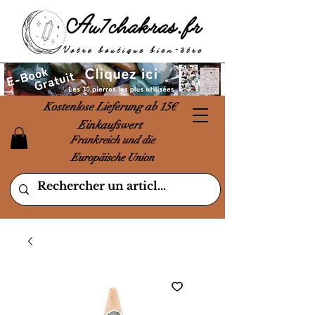
Kostenlose Lieferung ab 15€
Einkaufswert
Frankreich und die
Europäische Union