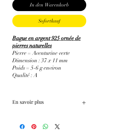
In den Warenkorb
Sofortkauf
Bague en argent 925 ornée de
pierres naturelles
Pierre = Aventurine verte
Dimension : 37 x 11 mm
Poids = 5-6 g environ
Qualité : A
En savoir plus
GÉNÉRALITÉS
:
•
Couleurs
:
vert avec des inclusions de
mica
•
Provenances
:
Brésil, Inde, Russie