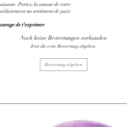
• Convient aux femmes 
paisante
. Portez-la autour de votre
les accouchements.
immédiatement un sentiment de
paix
• Aide dans les cas d'o
composition aide à l’a
 courage de t’exprimer.
⇒
Sur le plan psychiqu
• Influence bénéfique su
Noch keine Bewertungen vorhanden
• Apporte vitalité et 
• Renforce le courage e
Jetzt die erste Bewertung abgeben.
• Aide à la concentrati
(pierre idéale pour les 
• Unifie l’intuition et l
Bewertung abgeben
• Les pensées négatives
pierre.
• Permet d'exprimer la 
discours amoureux.
ATTENTION, l'utilisa
n'exclut en aucun cas l
la consultation d'un m