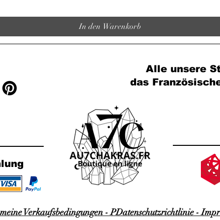
In den Warenkorb
Alle unsere St
das Französisch
hlung
emeine Verkaufsbedingungen -
P
Datenschutzrichtlinie -
Impr