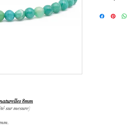
GÉNÉRALITÉS
:
•
Couleurs
:
bleu clair,
•
Provenances
:
Russie
•
Chakras
:
Cœur, gorg
•
Signes Astrologiques
Balance, Capricorne, 
•
Étymologie
:
L’Amazon
Amazone où selon la lé
la première fois.
∗
Symbolique
:
Pierre 
dépassement
de soi.
PROPRIÉTÉS
:
⇒
Sur le plan physiqu
• Apaise et atténue les
• Fortifie le cerveau, l
 naturelles 8mm
• Soulage les tensions 
té sur mesure)
torticolis.
• Dénoue les tensions 
• Favorise le rythme d
5mm.
• Favorise la détente.