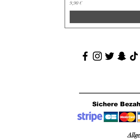
Preis
9,90 €
Sichere Beza
Allg