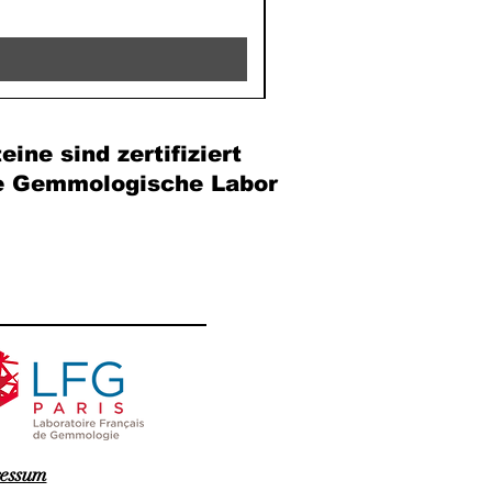
Preis
39,90 €
eine sind zertifiziert
e Gemmologische Labor
essum