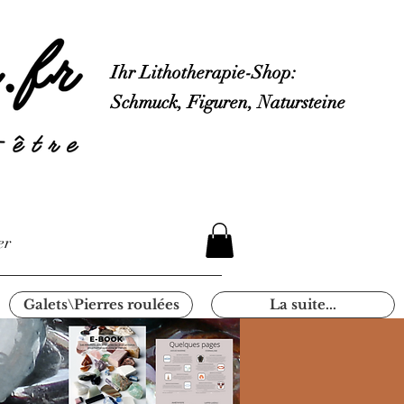
Ihr Lithotherapie-Shop:
Schmuck, Figuren, Natursteine
er
Galets\Pierres roulées
La suite...