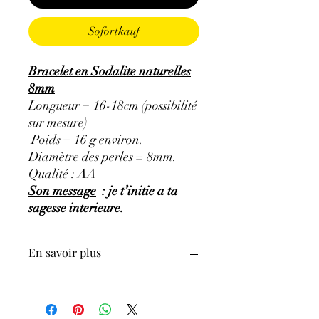
Sofortkauf
Bracelet en Sodalite naturelles
8mm
Longueur = 16-18cm (possibilité
sur mesure)
Poids = 16 g environ.
Diamètre des perles = 8mm.
Qualité : AA
Son message
: je t’initie a ta
sagesse interieure.
En savoir plus
GÉNÉRALITÉS
:
•
Couleurs
:
bleu à bleu foncé, bleu-gris,
bleu-violacé.