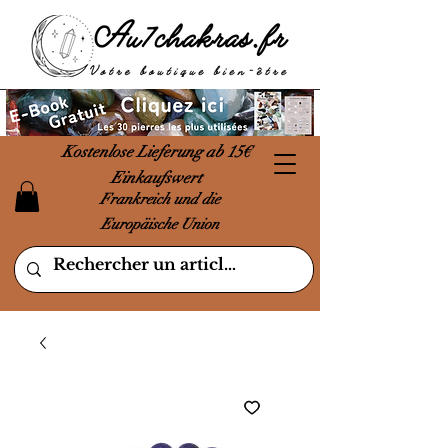
Kostenlose Lieferung ab 15€
Einkaufswert
Frankreich und die
Europäische Union